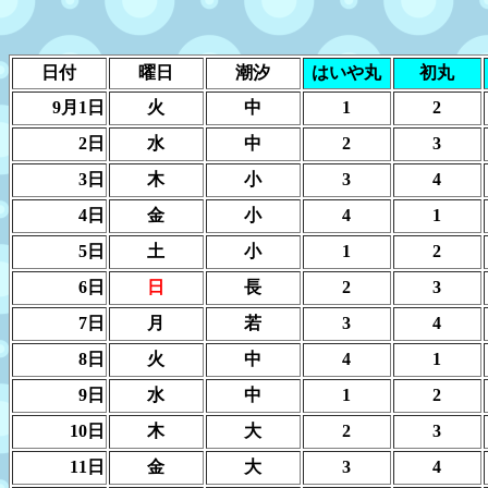
日付
曜日
潮汐
はいや丸
初丸
9月1日
火
中
1
2
2日
水
中
2
3
3日
木
小
3
4
4日
金
小
4
1
5日
土
小
1
2
6日
日
長
2
3
7日
月
若
3
4
8日
火
中
4
1
9日
水
中
1
2
10日
木
大
2
3
11日
金
大
3
4